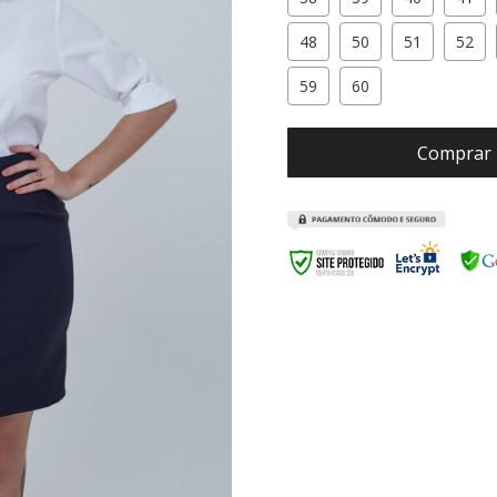
48
50
51
52
59
60
Comprar