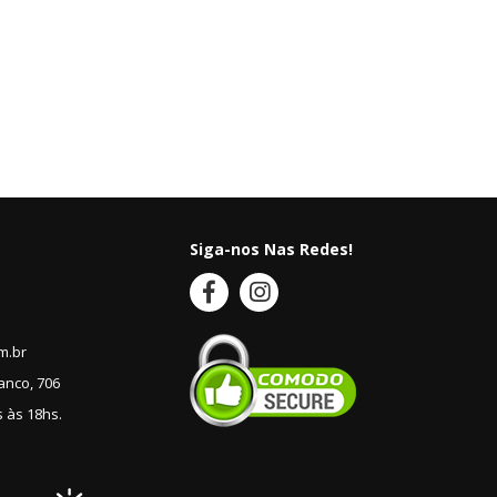
Siga-nos Nas Redes!
m.br
anco, 706
 às 18hs.