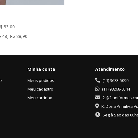
$ 83,00
 48) R$ 88,90
Minha conta
Atendimento
de
Meus pedidos
(11) 3683-5090
Meu cadastro
(11) 98268-0544
Meu carrinho
2j@2juniformes.co
R. Dona Primitiva Vi
Seg à Sex das 08hs