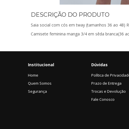
DESCRIÇÃO DO PRODUTO
Saia social com cós em tway (tamanhos 36 ao 48) R
Camisete feminina manga 3/4 em sêda branca(36 ao
Institucional
Dúvidas
Home
Política de Privacida
Quem Somos
Prazo de Entrega
Segurança
Trocas e Devolução
Fale Conosco