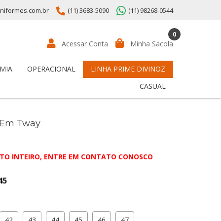
niformes.com.br
(11) 3683-5090
(11) 98268-0544
0
Acessar Conta
Minha Sacola
MIA
OPERACIONAL
LINHA PRIME DIVINOZ
CASUAL
s Em Tway
TO INTEIRO, ENTRE EM CONTATO CONOSCO
45
42
43
44
45
46
47