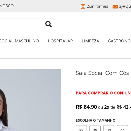
ONOSCO
2juniformes
2j@2ju
SOCIAL MASCULINO
HOSPITALAR
LIMPEZA
GASTRONO
Saia Social Com Có
PARA COMPRAR O CONJUN
R$ 84,90
2x
R$ 42,
ou
de
ESCOLHA O TAMANHO
38
39
40
41